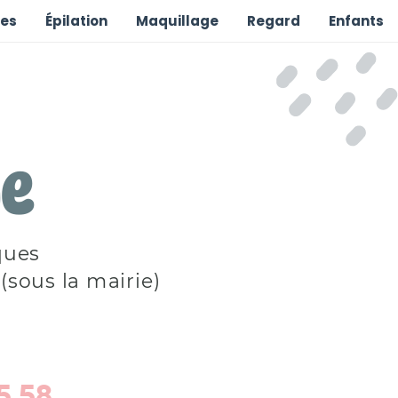
les
Épilation
Maquillage
Regard
Enfants
e
ques
(sous la mairie)
5 58