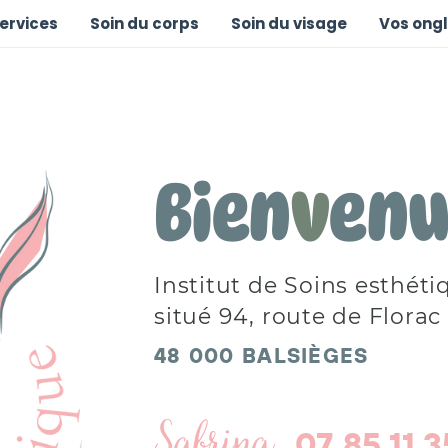
services
Soin du corps
Soin du visage
Vos ong
Bien
v
enu
Institut de Soins esthéti
situé 94, route de Florac 
48 000 BALSIÈGES
Sabrina
07 85 11 3